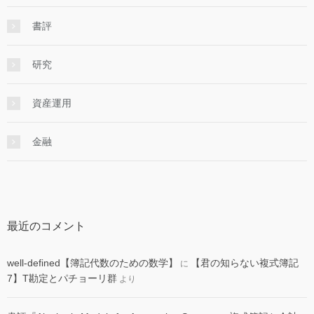
書評
研究
資産運用
金融
最近のコメント
well-defined【簿記代数のための数学】
【君の知らない複式簿記
に
7】T勘定とパチョーリ群
より