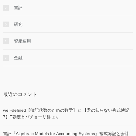
書評
研究
資産運用
金融
最近のコメント
well-defined【簿記代数のための数学】
【君の知らない複式簿記
に
7】T勘定とパチョーリ群
より
書評『Algebraic Models for Accounting Systems』複式簿記と会計