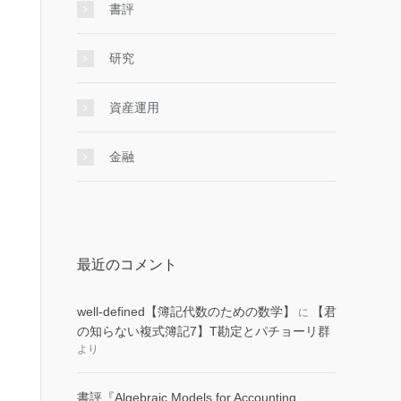
書評
研究
資産運用
金融
最近のコメント
well-defined【簿記代数のための数学】
【君
に
の知らない複式簿記7】T勘定とパチョーリ群
より
書評『Algebraic Models for Accounting