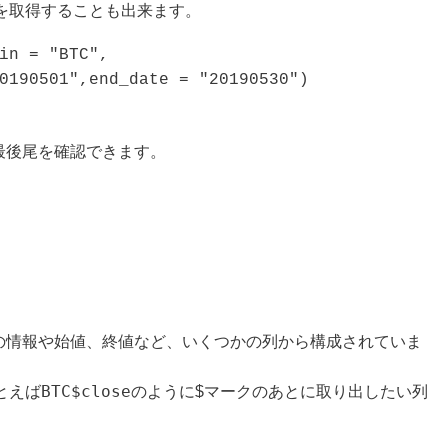
を取得することも出来ます。
in = "BTC",

頭と最後尾を確認できます。
報は、時点の情報や始値、終値など、いくつかの列から構成されていま
BTC$close
とえば
のように$マークのあとに取り出したい列