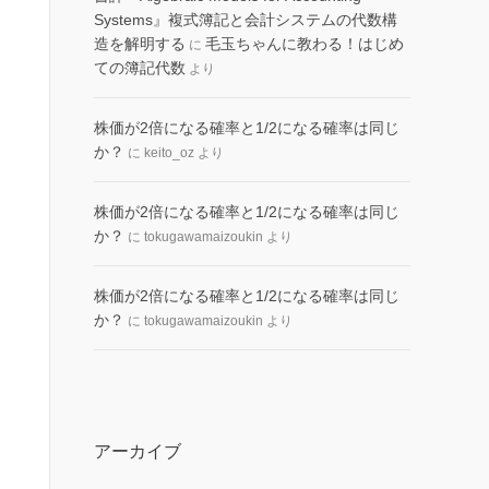
Systems』複式簿記と会計システムの代数構
造を解明する
毛玉ちゃんに教わる！はじめ
に
ての簿記代数
より
株価が2倍になる確率と1/2になる確率は同じ
か？
に
keito_oz
より
株価が2倍になる確率と1/2になる確率は同じ
か？
に
tokugawamaizoukin
より
株価が2倍になる確率と1/2になる確率は同じ
か？
に
tokugawamaizoukin
より
アーカイブ