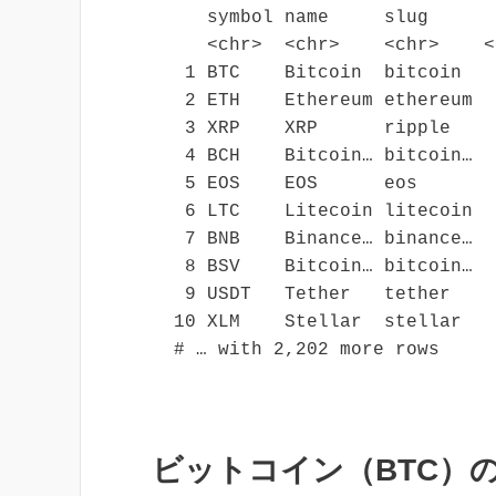
   symbol name     slug      
   <chr>  <chr>    <chr>    <
 1 BTC    Bitcoin  bitcoin   
 2 ETH    Ethereum ethereum  
 3 XRP    XRP      ripple    
 4 BCH    Bitcoin… bitcoin…  
 5 EOS    EOS      eos       
 6 LTC    Litecoin litecoin  
 7 BNB    Binance… binance…  
 8 BSV    Bitcoin… bitcoin…  
 9 USDT   Tether   tether    
10 XLM    Stellar  stellar   
ビットコイン（BTC）