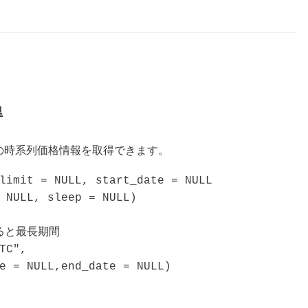
得
仮想通貨の時系列価格情報を取得できます。
limit = NULL, start_date = NULL

 NULL, sleep = NULL)

すると最長期間

TC",
