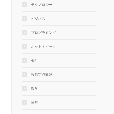
                          

テクノロジー
                          

marketcap.com/currencies/…

ビジネス
marketcap.com/currencies/…

marketcap.com/currencies/…

プログラミング
marketcap.com/currencies/…

marketcap.com/currencies/…

ホットトピック
marketcap.com/currencies/…

marketcap.com/currencies/…

会計
marketcap.com/currencies/…

marketcap.com/currencies/…

marketcap.com/currencies/…

投信定点観測
数学
日常