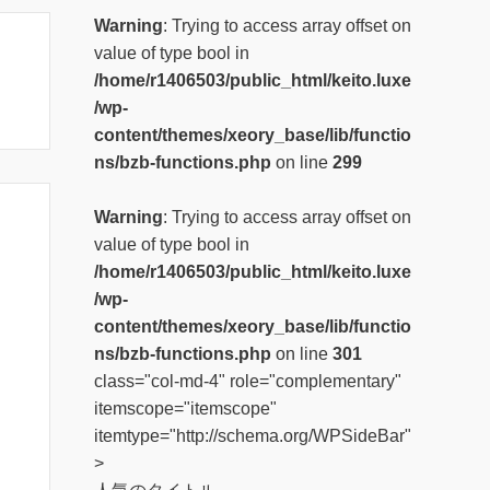
Warning
: Trying to access array offset on
value of type bool in
/home/r1406503/public_html/keito.luxe
/wp-
content/themes/xeory_base/lib/functio
ns/bzb-functions.php
on line
299
Warning
: Trying to access array offset on
value of type bool in
/home/r1406503/public_html/keito.luxe
/wp-
content/themes/xeory_base/lib/functio
ns/bzb-functions.php
on line
301
class="col-md-4" role="complementary"
itemscope="itemscope"
itemtype="http://schema.org/WPSideBar"
>