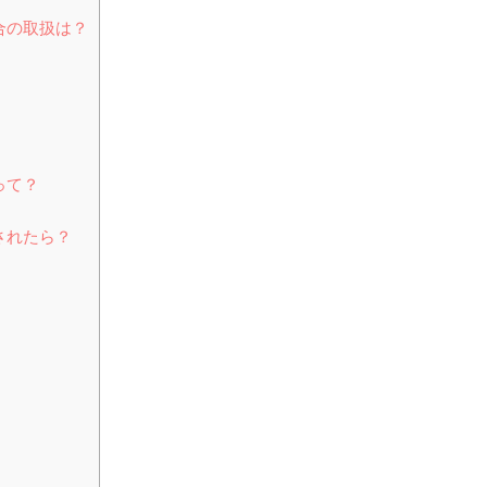
合の取扱は？
って？
されたら？