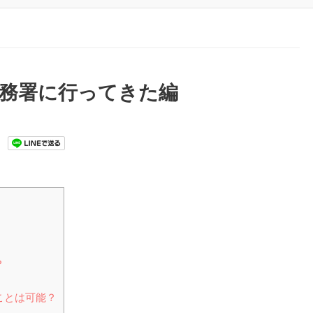
税務署に行ってきた編
？
ことは可能？