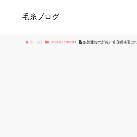
毛糸ブログ
ホーム
/
Uncategorized
/
仮想通貨の所得計算③税務署に