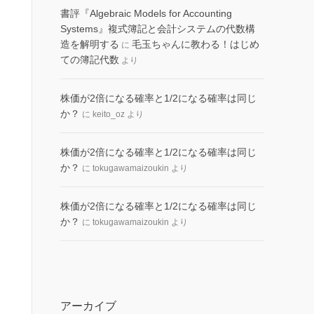
書評『Algebraic Models for Accounting
Systems』複式簿記と会計システムの代数構
造を解明する
毛玉ちゃんに教わる！はじめ
に
ての簿記代数
より
株価が2倍になる確率と1/2になる確率は同じ
か？
に
keito_oz
より
株価が2倍になる確率と1/2になる確率は同じ
か？
に
tokugawamaizoukin
より
株価が2倍になる確率と1/2になる確率は同じ
か？
に
tokugawamaizoukin
より
アーカイブ