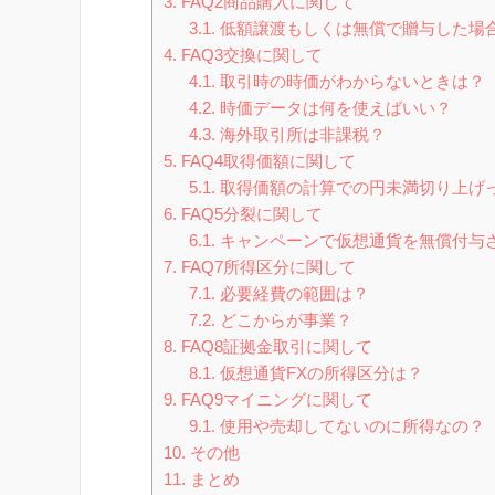
3.
FAQ2商品購入に関して
3.1.
低額譲渡もしくは無償で贈与した場
4.
FAQ3交換に関して
4.1.
取引時の時価がわからないときは？
4.2.
時価データは何を使えばいい？
4.3.
海外取引所は非課税？
5.
FAQ4取得価額に関して
5.1.
取得価額の計算での円未満切り上げ
6.
FAQ5分裂に関して
6.1.
キャンペーンで仮想通貨を無償付与
7.
FAQ7所得区分に関して
7.1.
必要経費の範囲は？
7.2.
どこからが事業？
8.
FAQ8証拠金取引に関して
8.1.
仮想通貨FXの所得区分は？
9.
FAQ9マイニングに関して
9.1.
使用や売却してないのに所得なの？
10.
その他
11.
まとめ