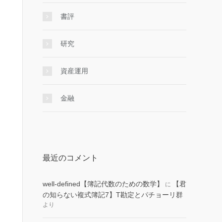
書評
研究
資産運用
金融
最近のコメント
well-defined【簿記代数のための数学】
【君
に
の知らない複式簿記7】T勘定とパチョーリ群
より