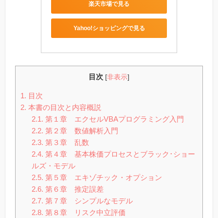
楽天市場で見る
Yahoo!ショッピングで見る
目次
[
非表示
]
1.
目次
2.
本書の目次と内容概説
2.1.
第１章 エクセルVBAプログラミング入門
2.2.
第２章 数値解析入門
2.3.
第３章 乱数
2.4.
第４章 基本株価プロセスとブラック･ショー
ルズ・モデル
2.5.
第５章 エキゾチック・オプション
2.6.
第６章 推定誤差
2.7.
第７章 シンプルなモデル
2.8.
第８章 リスク中立評価