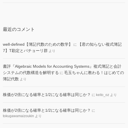
最近のコメント
well-defined【簿記代数のための数学】
【君の知らない複式簿記
に
7】T勘定とパチョーリ群
より
書評『Algebraic Models for Accounting Systems』複式簿記と会計
システムの代数構造を解明する
毛玉ちゃんに教わる！はじめての
に
簿記代数
より
株価が2倍になる確率と1/2になる確率は同じか？
に
keito_oz
より
株価が2倍になる確率と1/2になる確率は同じか？
に
tokugawamaizoukin
より