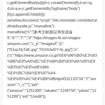
c.getElementById(a)||(d=c.createElement(f),d.src=g,
d.id=a,e=c.getElementsByTagName(“body”)
[0],e.appendChild(d))})
(window,document,”script”,”//dn.msmstatic.com/site/car
dlink/bundle.js”,”msmaflink”);
msmaflink({“n”:”[参考文献]新証券投資論
II”,”b”:””,”t”:””,”d”:”https://images-fe.ssl-images-
amazon.com”,”c_p”:”/images/I”,”p”:
[“/51qz2IyTafL.jpg”,”/31HIJwDY-hL.jpg”],”u”:
{“u”:”https://www.amazon.co.jp/%E6%96%B0%E3%83
%BB%E8%A8%BC%E5%88%B8%E6%8A%95%E8
%B3%87%E8%AB%96II-
%E4%BC%8A%E8%97%A4-
%E6%95%AC%E4%BB%8B/dp/4532133734″,”t”:”am
azon”,”r_v”:””},”aid”:
{“amazon”:”1251300″,”rakuten”:”1249750″,”yahoo”:”12
51299″},”eid”:”Ums8t”});