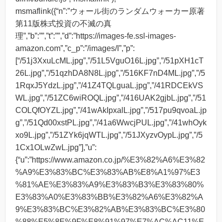
msmaflink({“n”:”ウォール街のランダムウォーカー原著
第11版株式投資の不滅の真
理”,”b”:””,”t”:””,”d”:”https://images-fe.ssl-images-
amazon.com”,”c_p”:”/images/I”,”p”:
[“/51j3XxuLcML.jpg”,”/51L5VguO16L.jpg”,”/51pXH1cT
26L.jpg”,”/51qzhDA8N8L.jpg”,”/516KF7nD4ML.jpg”,”/5
1RqxJ5YdzL.jpg”,”/41Z4TQLguaL.jpg”,”/41RDCEkVS
WL.jpg”,”/51ZC6wiROQL.jpg”,”/416UAK2gjbL.jpg”,”/51
COLQfOYZL.jpg”,”/41wAkIpxalL.jpg”,”/517pu9qvoaL.jp
g”,”/51Qd00xstPL.jpg”,”/41a6WwcjPUL.jpg”,”/41whOyk
xo9L.jpg”,”/51ZYk6jqWTL.jpg”,”/51JXyzvOypL.jpg”,”/5
1Cx1OLwZwL.jpg”],”u”:
{“u”:”https://www.amazon.co.jp/%E3%82%A6%E3%82
%A9%E3%83%BC%E3%83%AB%E8%A1%97%E3
%81%AE%E3%83%A9%E3%83%B3%E3%83%80%
E3%83%A0%E3%83%BB%E3%82%A6%E3%82%A
9%E3%83%BC%E3%82%AB%E3%83%BC%E3%80
%88%E5%8E%9F%E8%91%97%E7%AC%AC11%E