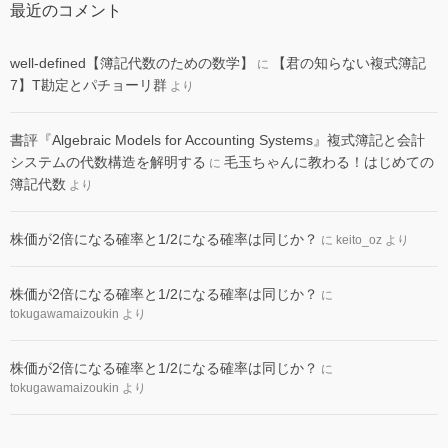
最近のコメント
well-defined【簿記代数のための数学】
【君の知らない複式簿記
に
7】T勘定とパチョーリ群
より
書評『Algebraic Models for Accounting Systems』複式簿記と会計
システムの代数構造を解明する
毛玉ちゃんに教わる！はじめての
に
簿記代数
より
株価が2倍になる確率と1/2になる確率は同じか？
に
keito_oz
より
株価が2倍になる確率と1/2になる確率は同じか？
に
tokugawamaizoukin
より
株価が2倍になる確率と1/2になる確率は同じか？
に
tokugawamaizoukin
より