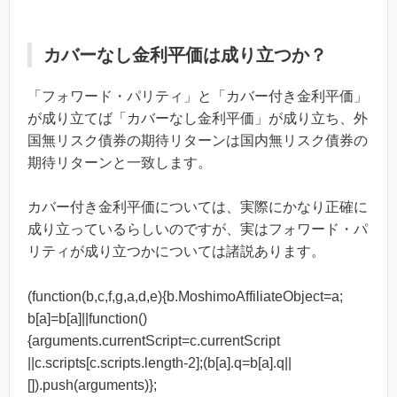
カバーなし金利平価は成り立つか？
「フォワード・パリティ」と「カバー付き金利平価」
が成り立てば「カバーなし金利平価」が成り立ち、外
国無リスク債券の期待リターンは国内無リスク債券の
期待リターンと一致します。
カバー付き金利平価については、実際にかなり正確に
成り立っているらしいのですが、実はフォワード・パ
リティが成り立つかについては諸説あります。
(function(b,c,f,g,a,d,e){b.MoshimoAffiliateObject=a;
b[a]=b[a]||function()
{arguments.currentScript=c.currentScript
||c.scripts[c.scripts.length-2];(b[a].q=b[a].q||
[]).push(arguments)};