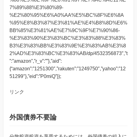
7%89%88%E3%80%89-
%E2%80%95%E6%A0%AA%E5%BC%8F%E6%8A
%95%E8%B3%87%E3%81%AE%E4%B8%8D%E6%
BB%85%E3%81%AE%E7%9C%9F%E7%90%86-
%E3%83%90%E3%83%BC%E3%83%88%E3%83%
B3%E3%83%BB%E3%83%9E%E3%83%AB%E3%8
2%AD%E3%83%BC%E3%83%AB/dp/4532356873″,”t
”:”amazon”,”r_v”:””},”aid”:
{“amazon”:”1251300″,”rakuten”:”1249750″,”yahoo”:”12
51299″},”eid”:”P0miQ”});
リンク
外国債券不要論
分散投資投資を享受するためには、外国債券の組入に