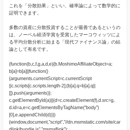
これを「分散効果」といい、確率論によって数学的に
証明できます。
多数の資産に分散投資することが最善であるというの
は、ノーベル経済学賞を受賞したマーコウィッツによ
る平均分散分析に始まる「現代ファイナンス論」の結
論として有名です。
(function(b,c,f,g,a,d,e){b.MoshimoAffiliateObject=a;
b[a]=b[a]||function()
{arguments.currentScript=c.currentScript
||c.scripts[c.scripts.length-2];(b[a].q=b[a].q||
[]).push(arguments)};
c.getElementById(a)||(d=c.createElement(f),d.src=g,
d.id=a,e=c.getElementsByTagName(“body”)
[0],e.appendChild(d))})
(window,document,”script”,”//dn.msmstatic.com/site/car
dlink/bundle.js”,”msmaflink”);