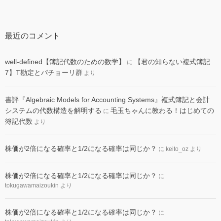
最近のコメント
well-defined【簿記代数のための数学】
【君の知らない複式簿記
に
7】T勘定とパチョーリ群
より
書評『Algebraic Models for Accounting Systems』複式簿記と会計
システムの代数構造を解明する
毛玉ちゃんに教わる！はじめての
に
簿記代数
より
株価が2倍になる確率と1/2になる確率は同じか？
に
keito_oz
より
株価が2倍になる確率と1/2になる確率は同じか？
に
tokugawamaizoukin
より
株価が2倍になる確率と1/2になる確率は同じか？
に