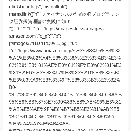
dlink/bundle.js”,”msmaflink”);
msmaflink({“n”:”ファイナンスのためのRプログラミン
グ証券投資理論の実践に向け
て”,”b”:””,”t”:””,”d”:”https://images-fe.ssl-images-
amazon.com”,”c_p”:””,”p”:
[“/images/I/41UrHrQ9vlL.jpg”],”u”:
{“u”:”https://www.amazon.co.jp/%E3%83%95%E3%82
%A1%E3%82%A4%E3%83%8A%E3%83%B3%E3%
82%B9%E3%81%AE%E3%81%9F%E3%82%81%E3
%81%AER%E3%83%97%E3%83%AD%E3%82%B0
%E3%83%A9%E3%83%9F%E3%83%B3%E3%82%
B0-
%E2%80%95%E8%A8%BC%E5%88%B8%E6%8A%
95%E8%B3%87%E7%90%86%E8%AB%96%E3%81
%AE%E5%AE%9F%E8%B7%B5%E3%81%AB%E5
%90%91%E3%81%91%E3%81%A6%E2%80%95-
%E5%A4%A7%E5%B4%8E-