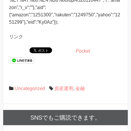
%E7%A7%80%E4%B8%80/dp/4320110447″,”t”:”ama
zon”,”r_v”:””},”aid”:
{“amazon”:”1251300″,”rakuten”:”1249750″,”yahoo”:”12
51299″},”eid”:”Ky0Az”});
リンク
Pocket
Uncategorized
資産運用
,
金融
SNSでもご購読できます。