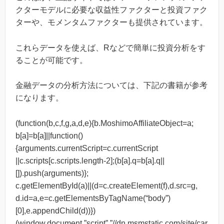
クターモデルに必要な収益性ファクターと投資ファク
ターや、モメンタムファクターも提供されています。
これらデータを使えば、Rなどで簡単に投資分析をす
ることが可能です。
金融データの分析方法については、下記の書籍が参考
になります。
(function(b,c,f,g,a,d,e){b.MoshimoAffiliateObject=a;
b[a]=b[a]||function()
{arguments.currentScript=c.currentScript
||c.scripts[c.scripts.length-2];(b[a].q=b[a].q||
[]).push(arguments)};
c.getElementById(a)||(d=c.createElement(f),d.src=g,
d.id=a,e=c.getElementsByTagName(“body”)
[0],e.appendChild(d))})
(window,document,”script”,”//dn.msmstatic.com/site/car