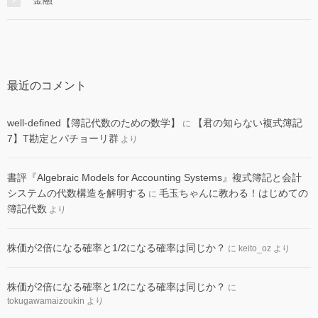
金融
最近のコメント
well-defined【簿記代数のための数学】
【君の知らない複式簿記
に
7】T勘定とパチョーリ群
より
書評『Algebraic Models for Accounting Systems』複式簿記と会計
システムの代数構造を解明する
毛玉ちゃんに教わる！はじめての
に
簿記代数
より
株価が2倍になる確率と1/2になる確率は同じか？
に
keito_oz
より
株価が2倍になる確率と1/2になる確率は同じか？
に
tokugawamaizoukin
より