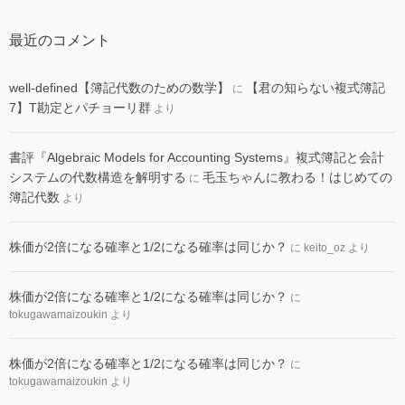
最近のコメント
well-defined【簿記代数のための数学】
【君の知らない複式簿記
に
7】T勘定とパチョーリ群
より
書評『Algebraic Models for Accounting Systems』複式簿記と会計
システムの代数構造を解明する
毛玉ちゃんに教わる！はじめての
に
簿記代数
より
株価が2倍になる確率と1/2になる確率は同じか？
に
keito_oz
より
株価が2倍になる確率と1/2になる確率は同じか？
に
tokugawamaizoukin
より
株価が2倍になる確率と1/2になる確率は同じか？
に
tokugawamaizoukin
より