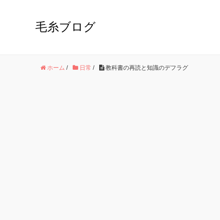
毛糸ブログ
ホーム
/
日常
/
教科書の再読と知識のデフラグ