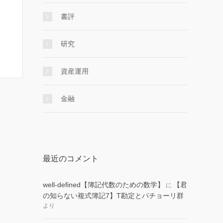
書評
研究
資産運用
金融
最近のコメント
well-defined【簿記代数のための数学】
【君
に
の知らない複式簿記7】T勘定とパチョーリ群
より