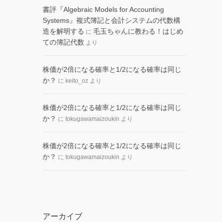
書評『Algebraic Models for Accounting
Systems』複式簿記と会計システムの代数構
造を解明する
毛玉ちゃんに教わる！はじめ
に
ての簿記代数
より
株価が2倍になる確率と1/2になる確率は同じ
か？
に
keito_oz
より
株価が2倍になる確率と1/2になる確率は同じ
か？
に
tokugawamaizoukin
より
株価が2倍になる確率と1/2になる確率は同じ
か？
に
tokugawamaizoukin
より
アーカイブ