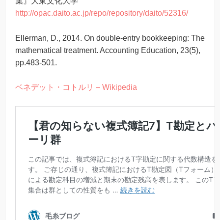
集』大東文化大学
http://opac.daito.ac.jp/repo/repository/daito/52316/
Ellerman, D., 2014. On double-entry bookkeeping: The
mathematical treatment. Accounting Education, 23(5),
pp.483-501.
ベネデット・コトルリ – Wikipedia