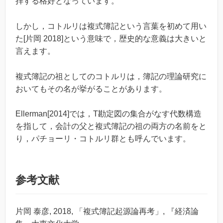
拝する格好となっています。
しかし，コトルリは複式簿記という言葉を初めて用い
た[片岡 2018]という意味で，歴史的な意義は大きいと
言えます。
複式簿記の祖としてのコトルリは，簿記の理論研究に
おいてもその名が挙がることがあります。
Ellerman[2014]では，T勘定図の集合がなす代数構造
を指して，会計の父と複式簿記の祖の両方の名前をと
り，パチョーリ・コトルリ群とも呼んでいます。
参考文献
片岡 泰彦, 2018, 「複式簿記起源論再考」, 『経済論