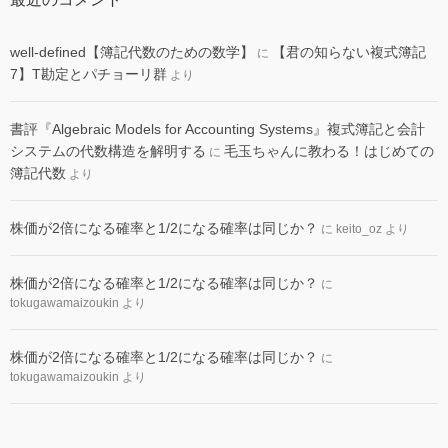
well-defined【簿記代数のための数学】
【君の知らない複式簿記
に
7】T勘定とパチョーリ群
より
書評『Algebraic Models for Accounting Systems』複式簿記と会計
システムの代数構造を解明する
毛玉ちゃんに教わる！はじめての
に
簿記代数
より
株価が2倍になる確率と1/2になる確率は同じか？
に
keito_oz
より
株価が2倍になる確率と1/2になる確率は同じか？
に
tokugawamaizoukin
より
株価が2倍になる確率と1/2になる確率は同じか？
に
tokugawamaizoukin
より