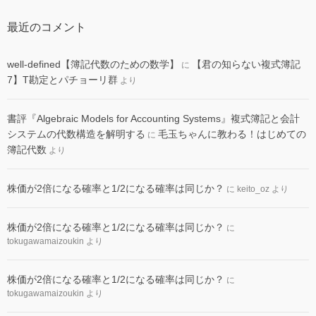
最近のコメント
well-defined【簿記代数のための数学】
【君の知らない複式簿記
に
7】T勘定とパチョーリ群
より
書評『Algebraic Models for Accounting Systems』複式簿記と会計
システムの代数構造を解明する
毛玉ちゃんに教わる！はじめての
に
簿記代数
より
株価が2倍になる確率と1/2になる確率は同じか？
に
keito_oz
より
株価が2倍になる確率と1/2になる確率は同じか？
に
tokugawamaizoukin
より
株価が2倍になる確率と1/2になる確率は同じか？
に
tokugawamaizoukin
より