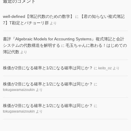
最近のコメント
well-defined【簿記代数のための数学】
【君の知らない複式簿記
に
7】T勘定とパチョーリ群
より
書評『Algebraic Models for Accounting Systems』複式簿記と会計
システムの代数構造を解明する
毛玉ちゃんに教わる！はじめての
に
簿記代数
より
株価が2倍になる確率と1/2になる確率は同じか？
に
keito_oz
より
株価が2倍になる確率と1/2になる確率は同じか？
に
tokugawamaizoukin
より
株価が2倍になる確率と1/2になる確率は同じか？
に
tokugawamaizoukin
より