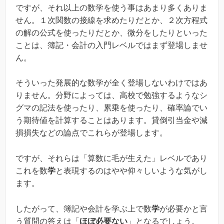
ですが、それ以上の数学を使う事はあまり多くありま
せん。１次関数の接線を求めたりだとか、２次方程式
の解の公式を使ったりだとか、微分をしたりといった
ことは、簿記・会計の入門レベルではまず登場しませ
ん。
そういった発展的な数学が全く登場しないわけではあ
りません。分野によっては、高校で勉強するようなシ
グマの記法を使ったり、累乗を使ったり、確率論でい
う期待値を計算することはあります。貸倒引当金や減
損損失などの論点でこれらが登場します。
ですが、それらは「算数に毛が生えた」レベルであり
これを数
学
と表現するのはやや仰々しいような気がし
ます。
したがって、簿記や会計を学ぶ上で数
学
が必要かと言
う質問の答えは「
ほぼ必要ない
」となるでしょう。