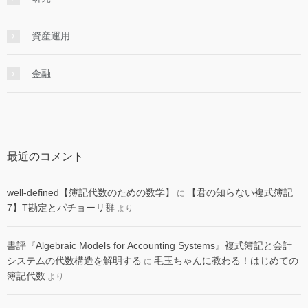
資産運用
金融
最近のコメント
well-defined【簿記代数のための数学】
【君の知らない複式簿記
に
7】T勘定とパチョーリ群
より
書評『Algebraic Models for Accounting Systems』複式簿記と会計
システムの代数構造を解明する
毛玉ちゃんに教わる！はじめての
に
簿記代数
より