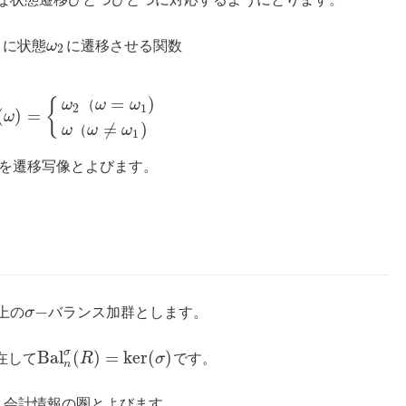
きに状態
ω
に遷移させる関数
2
=
)
{
ω
（
ω
ω
2
1
(
)
=
ω
≠
)
ω
（
ω
ω
1
を遷移写像とよびます。
−
上の
σ
バランス加群とします。
σ
B
a
l
(
)
=
k
e
r
(
)
在して
R
σ
です。
n
、会計情報の圏とよびます。