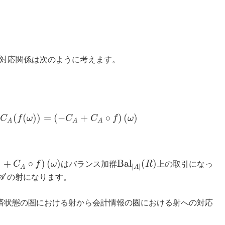
対応関係は次のように考えます。
(
(
)
)
=
(
−
+
∘
)
(
)
C
f
ω
C
C
f
ω
A
A
A
+
∘
)
(
)
B
a
l
(
)
C
f
ω
はバランス加群
R
上の取引になっ
|
|
A
A
A
A
の射になります。
済状態の圏における射から会計情報の圏における射への対応