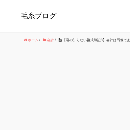
毛糸ブログ
ホーム
/
会計
/
【君の知らない複式簿記8】会計は写像で