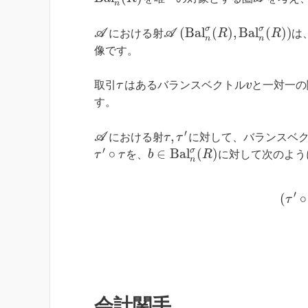
n
σ
σ
(
B
a
l
(
)
,
B
a
l
(
)
)
A
における射
A
R
R
は
n
n
像です。
取引
τ
はあるバランスベクトル
v
と一対一の
す。
′
,
A
における射
τ
τ
に対して、バランスベ
′
σ
∘
∈
B
a
l
(
)
τ
τ
を、
b
R
に対して次のよう
n
′
(
∘
τ
会計関手