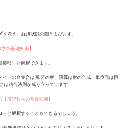
S
を考え、経済状態の圏とよびます。
記数学の基礎知識】
態遷移）と解釈できます。
ノイドの台集合は圏
S
の射、演算は射の合成、単位元は恒
には結合法則が成り立っています。
方【簿記数学の基礎知識】
ローと解釈することもできるでしょう。
な状態遷移ひとつひとつに対応するようにとります。