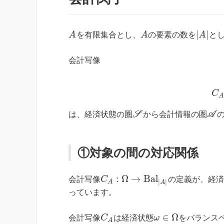
|
|
A
を有限集合とし、
A
の要素の数を
A
と
会計写像
C
A
は、経済状態の圏
S
から会計情報の圏
A
①対象の間の対応関係
:
Ω
→
B
a
l
会計写像
C
の定義が、経
|
|
A
A
っています。
∈
Ω
会計写像
C
は経済状態
ω
をバランス
A