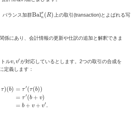
σ
B
a
l
(
)
、バランス加群
R
上の取引(transaction)とよばれる写
n
関係にあり、会計情報の更新や仕訳の追加と解釈できま
′
,
クトル
v
v
が対応しているとします。2つの取引の合成を
に定義します：
′
)
(
)
=
(
(
)
)
τ
b
τ
τ
b
′
=
(
+
)
τ
b
v
′
=
+
+
.
b
v
v