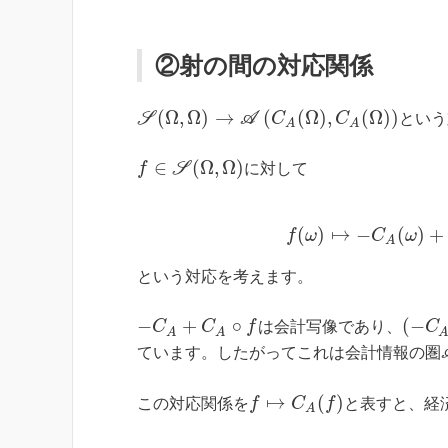
②射の間の対応関係
(
Ω
,
Ω
)
→
(
(
Ω
)
,
(
Ω
)
)
S
A
C
C
という
A
A
∈
(
Ω
,
Ω
)
f
S
に対して
(
)
↦
−
(
)
+
f
ω
C
ω
A
という対応を考えます。
−
+
∘
(
−
C
C
f
は会計写像であり、
C
A
A
ています。したがってこれは会計情報の圏
↦
(
)
この対応関係を
f
C
f
と表すと、経
A