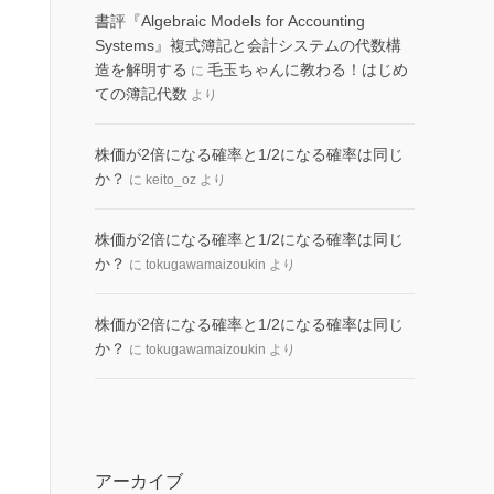
書評『Algebraic Models for Accounting
Systems』複式簿記と会計システムの代数構
造を解明する
毛玉ちゃんに教わる！はじめ
に
ての簿記代数
より
株価が2倍になる確率と1/2になる確率は同じ
か？
に
keito_oz
より
株価が2倍になる確率と1/2になる確率は同じ
か？
に
tokugawamaizoukin
より
株価が2倍になる確率と1/2になる確率は同じ
か？
に
tokugawamaizoukin
より
アーカイブ