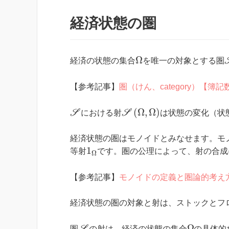
経済状態の圏
Ω
経済の状態の集合
を唯一の対象とする圏
【参考記事】
圏（けん、category）【簿
(
Ω
,
Ω
)
S
における射
S
は状態の変化（状
経済状態の圏はモノイドとみなせます。モ
1
等射
です。圏の公理によって、射の合成
Ω
【参考記事】
モノイドの定義と圏論的考え
経済状態の圏の対象と射は、ストックとフ
Ω
圏
の射は、経済の状態の集合
の具体的