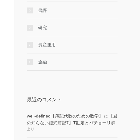
書評
研究
資産運用
金融
最近のコメント
well-defined【簿記代数のための数学】
【君
に
の知らない複式簿記7】T勘定とパチョーリ群
より