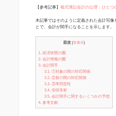
【参考記事】
複式簿記会計の公理：ひとつ
本記事ではそのように定義された会計写像
とで、会計が関手になることを示します。
目次
[
非表示
]
1.
経済状態の圏
2.
会計情報の圏
3.
会計関手
3.1.
①対象の間の対応関係
3.2.
②射の間の対応関係
3.3.
③準同型性
3.4.
④恒等射
3.5.
会計関手に関するいくつかの予想
4.
参考文献