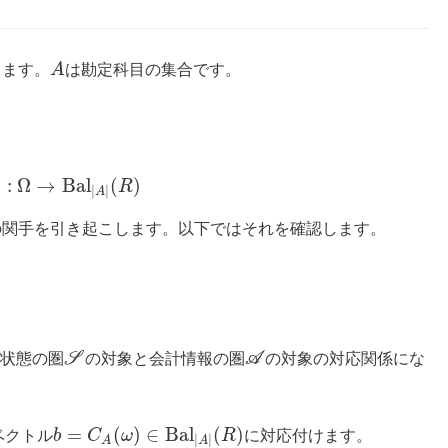
します。
A
は勘定科目の集合です。
:
Ω
→
B
a
l
(
)
R
|
|
A
の関手を引き起こします。以下ではそれを確認します。
済状態の圏
S
の対象と会計情報の圏
A
の対象の対応関係にな
=
(
)
∈
B
a
l
(
)
ベクトル
b
C
ω
R
に対応付けます。
|
|
A
A