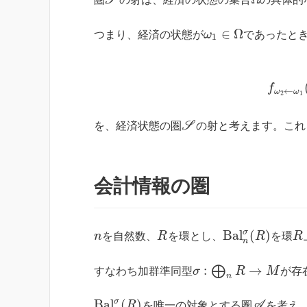
S
∈
Ω
つまり、経済の状態が
ω
であったと
1
f
←
ω
ω
2
1
を、経済状態の圏
S
の射と考えます。これ
会計情報の圏
σ
B
a
l
(
)
n
を自然数、
R
を環とし、
R
を環
R
n
:
→
⨁
すなわち加群準同型
σ
R
M
が存
n
σ
B
a
l
(
)
R
を唯一の対象とする圏
A
を考え