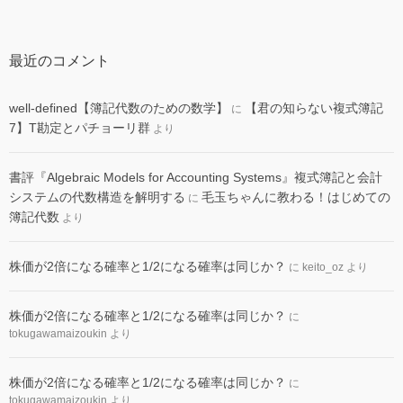
最近のコメント
well-defined【簿記代数のための数学】
【君の知らない複式簿記
に
7】T勘定とパチョーリ群
より
書評『Algebraic Models for Accounting Systems』複式簿記と会計
システムの代数構造を解明する
毛玉ちゃんに教わる！はじめての
に
簿記代数
より
株価が2倍になる確率と1/2になる確率は同じか？
に
keito_oz
より
株価が2倍になる確率と1/2になる確率は同じか？
に
tokugawamaizoukin
より
株価が2倍になる確率と1/2になる確率は同じか？
に
tokugawamaizoukin
より