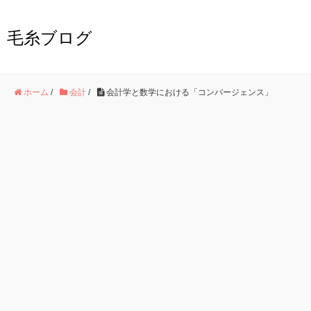
毛糸ブログ
ホーム
/
会計
/
会計学と数学における「コンバージェンス」