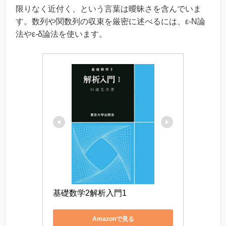
限りなく近付く、という言葉は曖昧さを含んでいま
す。数列や関数列の収束を厳密に述べるには、ε-N論
法やε-δ論法を使います。
基礎数学2解析入門1
Amazonで見る