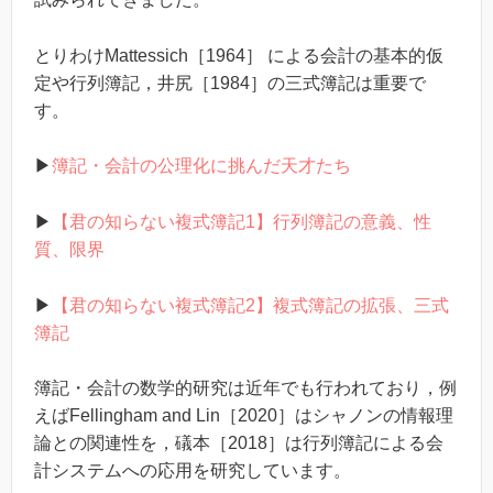
とりわけMattessich［1964］ による会計の基本的仮
定や行列簿記，井尻［1984］の三式簿記は重要で
す。
▶
簿記・会計の公理化に挑んだ天才たち
▶
【君の知らない複式簿記1】行列簿記の意義、性
質、限界
▶
【君の知らない複式簿記2】複式簿記の拡張、三式
簿記
簿記・会計の数学的研究は近年でも行われており，例
えばFellingham and Lin［2020］はシャノンの情報理
論との関連性を，礒本［2018］は行列簿記による会
計システムへの応用を研究しています。