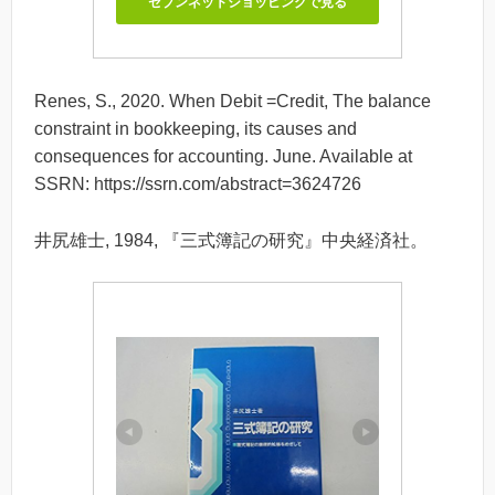
セブンネットショッピングで見る
Renes, S., 2020. When Debit =Credit, The balance
constraint in bookkeeping, its causes and
consequences for accounting. June. Available at
SSRN: https://ssrn.com/abstract=3624726
井尻雄士, 1984, 『三式簿記の研究』中央経済社。