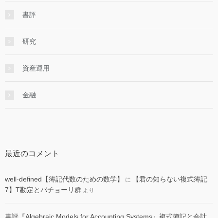
書評
研究
資産運用
金融
最近のコメント
well-defined【簿記代数のための数学】
【君の知らない複式簿記
に
7】T勘定とパチョーリ群
より
書評『Algebraic Models for Accounting Systems』複式簿記と会計