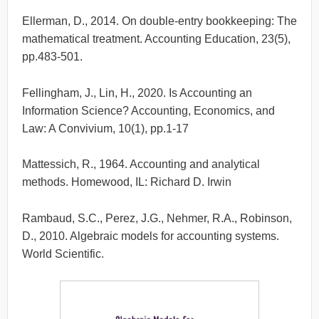
Ellerman, D., 2014. On double-entry bookkeeping: The
mathematical treatment.
Accounting Education
, 23(5),
pp.483-501.
Fellingham, J., Lin, H., 2020. Is Accounting an
Information Science?
Accounting, Economics, and
Law: A Convivium
, 10(1), pp.1-17
Mattessich, R., 1964.
Accounting and analytical
methods
. Homewood, IL: Richard D. Irwin
Rambaud, S.C., Perez, J.G., Nehmer, R.A., Robinson,
D., 2010.
Algebraic models for accounting systems
.
World Scientific.