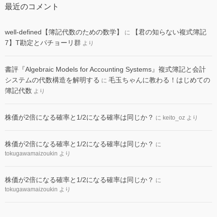
最近のコメント
well-defined【簿記代数のための数学】
【君の知らない複式簿記
に
7】T勘定とパチョーリ群
より
書評『Algebraic Models for Accounting Systems』複式簿記と会計
システムの代数構造を解明する
毛玉ちゃんに教わる！はじめての
に
簿記代数
より
株価が2倍になる確率と1/2になる確率は同じか？
に
keito_oz
より
株価が2倍になる確率と1/2になる確率は同じか？
に
tokugawamaizoukin
より
株価が2倍になる確率と1/2になる確率は同じか？
に
tokugawamaizoukin
より